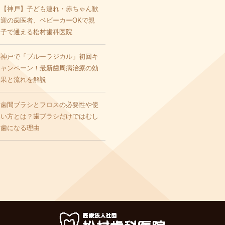
【神戸】子ども連れ・赤ちゃん歓
小児の歯並び矯正
迎の歯医者、ベビーカーOKで親
子で通える松村歯科医院
神戸で「ブルーラジカル」初回キ
ャンペーン！最新歯周病治療の効
果と流れを解説
歯間ブラシとフロスの必要性や使
い方とは？歯ブラシだけではむし
歯になる理由